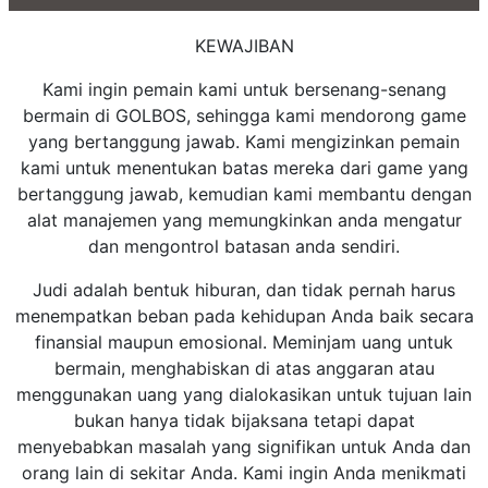
KEWAJIBAN
Kami ingin pemain kami untuk bersenang-senang
bermain di GOLBOS, sehingga kami mendorong game
yang bertanggung jawab. Kami mengizinkan pemain
kami untuk menentukan batas mereka dari game yang
bertanggung jawab, kemudian kami membantu dengan
alat manajemen yang memungkinkan anda mengatur
dan mengontrol batasan anda sendiri.
Judi adalah bentuk hiburan, dan tidak pernah harus
menempatkan beban pada kehidupan Anda baik secara
finansial maupun emosional. Meminjam uang untuk
bermain, menghabiskan di atas anggaran atau
menggunakan uang yang dialokasikan untuk tujuan lain
bukan hanya tidak bijaksana tetapi dapat
menyebabkan masalah yang signifikan untuk Anda dan
orang lain di sekitar Anda. Kami ingin Anda menikmati