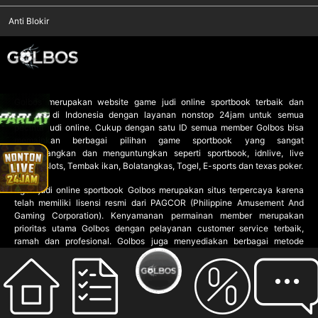
Anti Blokir
Golbos
merupakan website game judi online sportbook terbaik dan
terbesar di Indonesia dengan layanan nonstop 24jam untuk semua
pecinta judi online. Cukup dengan satu ID semua member Golbos bisa
memainkan berbagai pilihan game sportbook yang sangat
menyenangkan dan menguntungkan seperti sportbook, idnlive, live
casino, slots, Tembak ikan, Bolatangkas, Togel, E-sports dan texas poker.
Agen judi
online sportbook Golbos merupakan situs terpercaya karena
telah memiliki lisensi resmi dari PAGCOR (Philippine Amusement And
Gaming Corporation). Kenyamanan permainan member merupakan
prioritas utama Golbos dengan pelayanan customer service terbaik,
ramah dan profesional. Golbos juga menyediakan berbagai metode
pembayaran terlengkap dan di dukung oleh bank ternama dengan
keamanan selama proses transaksi. Hubungi segera customer service
Golbos untuk info lebih lanjut seputar permainan.
Lisensi