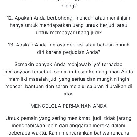
hilang?
12. Apakah Anda berbohong, mencuri atau meminjam
hanya untuk mendapatkan uang untuk berjudi atau
untuk membayar utang judi?
13. Apakah Anda merasa depresi atau bahkan bunuh
diri karena perjudian Anda?
Semakin banyak Anda menjawab 'ya' terhadap
pertanyaan tersebut, semakin besar kemungkinan Anda
memiliki masalah judi yang serius dan mungkin ingin
mencari bantuan dan saran melalui saluran diuraikan di
atas
MENGELOLA PERMAINAN ANDA
Untuk pemain yang sering menikmati judi, tidak jarang
menghabiskan lebih dari anggaran mereka dalam
beberapa waktu. Kami menyarankan bahwa rencana