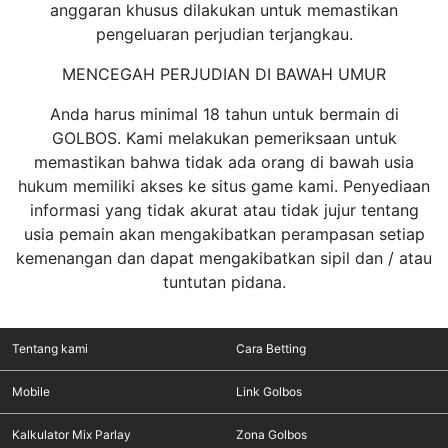
anggaran khusus dilakukan untuk memastikan
pengeluaran perjudian terjangkau.
MENCEGAH PERJUDIAN DI BAWAH UMUR
Anda harus minimal 18 tahun untuk bermain di
GOLBOS. Kami melakukan pemeriksaan untuk
memastikan bahwa tidak ada orang di bawah usia
hukum memiliki akses ke situs game kami. Penyediaan
informasi yang tidak akurat atau tidak jujur tentang
usia pemain akan mengakibatkan perampasan setiap
kemenangan dan dapat mengakibatkan sipil dan / atau
tuntutan pidana.
Tentang kami
Cara Betting
Mobile
Link Golbos
Kalkulator Mix Parlay
Zona Golbos