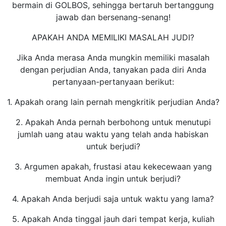
bermain di GOLBOS, sehingga bertaruh bertanggung
jawab dan bersenang-senang!
APAKAH ANDA MEMILIKI MASALAH JUDI?
Jika Anda merasa Anda mungkin memiliki masalah
dengan perjudian Anda, tanyakan pada diri Anda
pertanyaan-pertanyaan berikut:
1. Apakah orang lain pernah mengkritik perjudian Anda?
2. Apakah Anda pernah berbohong untuk menutupi
jumlah uang atau waktu yang telah anda habiskan
untuk berjudi?
3. Argumen apakah, frustasi atau kekecewaan yang
membuat Anda ingin untuk berjudi?
4. Apakah Anda berjudi saja untuk waktu yang lama?
5. Apakah Anda tinggal jauh dari tempat kerja, kuliah