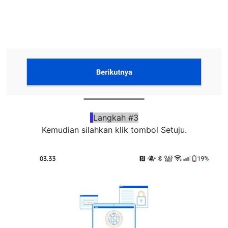
Langkah #3
Kemudian silahkan klik tombol Setuju.