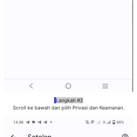
Langkah #2
Scroll ke bawah dan pilih Privasi dan Keamanan.