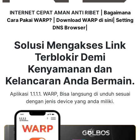
BL
INTERNET CEPAT AMAN ANTI RIBET |
Bagaimana
Cara Pakai WARP?
|
Download WARP di sini
|
Setting
DNS Browser
|
Solusi Mengakses Link
Terblokir Demi
Kenyamanan dan
Kelancaran Anda Bermain.
Aplikasi 1.1.1.1. WARP, Bisa langsung di unduh sesuai
dengan jenis device yang anda miliki.