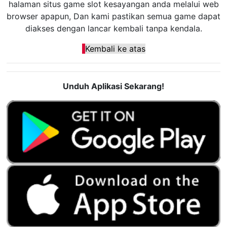
halaman situs game slot kesayangan anda melalui web
browser apapun, Dan kami pastikan semua game dapat
diakses dengan lancar kembali tanpa kendala.
Kembali ke atas
Unduh Aplikasi Sekarang!