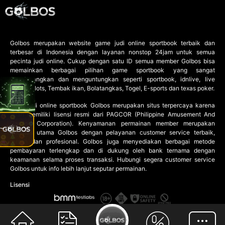
Golbos
merupakan website game judi online sportbook terbaik dan
terbesar di Indonesia dengan layanan nonstop 24jam untuk semua
pecinta judi online. Cukup dengan satu ID semua member Golbos bisa
memainkan berbagai pilihan game sportbook yang sangat
menyenangkan dan menguntungkan seperti sportbook, idnlive, live
casino, slots, Tembak ikan, Bolatangkas, Togel, E-sports dan texas poker.
Agen judi
online sportbook Golbos merupakan situs terpercaya karena
telah memiliki lisensi resmi dari PAGCOR (Philippine Amusement And
Gaming Corporation). Kenyamanan permainan member merupakan
prioritas utama Golbos dengan pelayanan customer service terbaik,
ramah dan profesional. Golbos juga menyediakan berbagai metode
pembayaran terlengkap dan di dukung oleh bank ternama dengan
keamanan selama proses transaksi. Hubungi segera customer service
Golbos untuk info lebih lanjut seputar permainan.
Lisensi
Copyright © GOLBOS. Hak cipta dilindungi