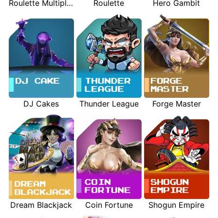
Roulette Multiplayer
Roulette
Hero Gambit
DJ Cakes
Thunder League
Forge Master
Coin Fortune
Shogun Empire
Dream Blackjack